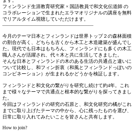
ます。
フィンランド生涯教育研究家 × 国語教員で和文化伝道師 の
コラボレーションで生まれたエラマオリジナルの講座を無料
でリアルタイム視聴していただけます。
———————————————————
今月のテーマ日本とフィンランドは世界トップ２の森林面積
の割合が高く、どちらも古くから木工と木造建築が盛んでし
た。現代でも日本はもちろん、フィンランドにも多くの木工
職人さんが活躍され、代々木と共に生活してきました。
そんな日本とフィンランドの木のある生活の共通点と違いに
ついて比較し、和フィン折衷（和風とフィンランドっぽいの
コンビネーション）が生まれるかどうかを検証します。
フィンランドと和文化の繋がりを研究し続けて約4年。これ
まで様々なテーマで共通点と根本的な繋がりを探ってきまし
た。
今回はフィンランドの研究の石原と、和文化研究の橘がこれ
までに取り上げたテーマの中から、心に残ったものを選び、
日常に取り入れてみたいことを皆さんと共有します。
How to join?