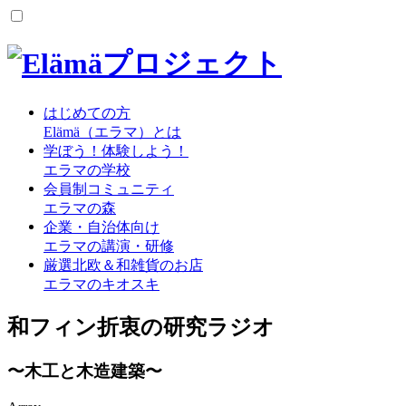
はじめての方
Elämä（エラマ）とは
学ぼう！体験しよう！
エラマの学校
会員制コミュニティ
エラマの森
企業・自治体向け
エラマの講演・研修
厳選北欧＆和雑貨のお店
エラマのキオスキ
和フィン折衷の研究ラジオ
〜木工と木造建築〜