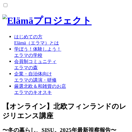
はじめての方
Elämä（エラマ）とは
学ぼう！体験しよう！
エラマの学校
会員制コミュニティ
エラマの森
企業・自治体向け
エラマの講演・研修
厳選北欧＆和雑貨のお店
エラマのキオスキ
【オンライン】北欧フィンランドのレ
ジリエンス講座
〜冬の暮らし、SISU。2025年最新視察報告〜