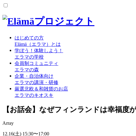
はじめての方
Elämä（エラマ）とは
学ぼう！体験しよう！
エラマの学校
会員制コミュニティ
エラマの森
企業・自治体向け
エラマの講演・研修
厳選北欧＆和雑貨のお店
エラマのキオスキ
【お話会】なぜフィンランドは幸福度
Array
12.16
(土)
15:30
〜
17:00