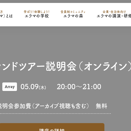
の方
学ぼう！体験しよう！
会員制コミュニティ
企業・自治体向け
ラマ）とは
エラマの学校
エラマの森
エラマの講演・研
ランドツアー説明会（オンライン
05.09
20:00
〜
21:00
Array
(木)
説明会参加費（アーカイブ視聴も含む）
無料