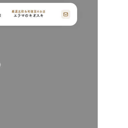
厳選北欧＆和雑貨のお店
修
エラマのキオスキ
）