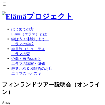
はじめての方
Elämä（エラマ）とは
学ぼう！体験しよう！
エラマの学校
会員制コミュニティ
エラマの森
企業・自治体向け
エラマの講演・研修
厳選北欧＆和雑貨のお店
エラマのキオスキ
フィンランドツアー説明会（オンライ
ン）
Array