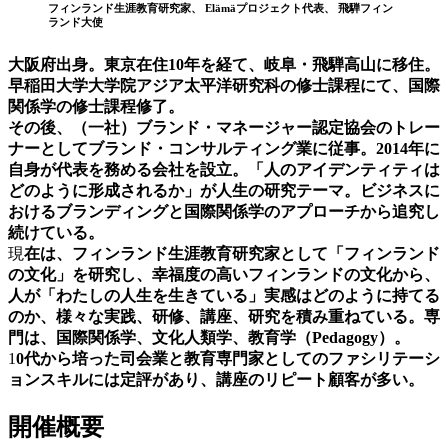
フィンランド生涯教育研究家、 Elämäプロジェクト代表、 飛騨フィン
ランド大使
大阪府出身。東京在住10年を経て、岐阜・飛騨高山に移住。
早稲田大学大学院アジア太平洋研究科の修士課程にて、国際
関係学の修士課程修了。
その後、（一社）ブランド・マネージャー認定協会のトレー
ナーとしてブランド・コンサルティング業に従事。2014年に
自身が代表を務める会社を設立。「人のアイデンティティは
どのように形成されるか」が人生の研究テーマ。ビジネスに
おけるブランディングと国際関係学のアプローチから追究し
続けている。
現
在は、フィンランド生涯教育研究家として「フィンランド
の文化」を研究し、幸福度の高いフィンランドの文化から、
人が「わたしの人生を生きている」実感はどのように持てる
のか、様々な実践、研修、講座、研究を積み重ねている。専
門は、国際関係学、文化人類学、教育学（Pedagogy）。
1
0代から培った司会業と教育専門家としてのファシリテーシ
ョンスキルには定評があり、講座のリピート顧客が多い。
開催概要