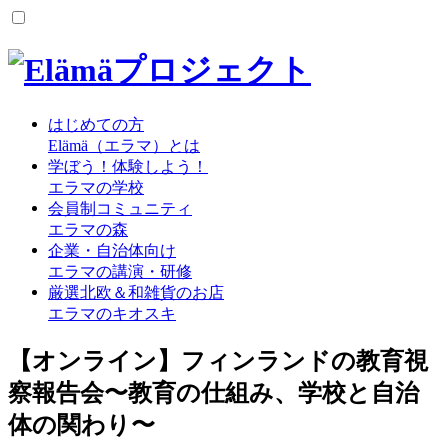
はじめての方
Elämä（エラマ）とは
学ぼう！体験しよう！
エラマの学校
会員制コミュニティ
エラマの森
企業・自治体向け
エラマの講演・研修
厳選北欧＆和雑貨のお店
エラマのキオスキ
【オンライン】フィンランドの教育視
察報告会〜教育の仕組み、学校と自治
体の関わり〜