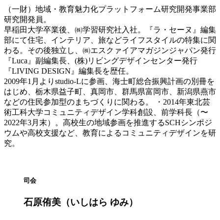
（一財）地域・教育魅力化プラットフォーム研究開発事業部
研究開発員。
早稲田大学卒業後、㈱学習研究社入社。『ラ・セーヌ』編集
部にて住宅、インテリア、旅などライフスタイルの特集に関
わる。その後独立し、㈱エスクァイアマガジンジャパン発行
『Luca』副編集長、(株)リビングデザインセンター発行
『LIVING DESIGN』編集長を歴任。
2009年1月よりstudio-Lに参画、海士町総合振興計画の別冊を
はじめ、栃木県益子町、真岡市、群馬県富岡市、新潟県燕市
などの住民参加型のまちづくりに関わる。 ・2014年東北芸
術工科大学コミュニティデザイン学科創設、前学科長（〜
2022年3月末）。高校生の地域参画を推進するSCHシンポジ
ウムや高校支援など、教育によるコミュニティデザインを研
究。
司会
石原侑美（いしはら ゆみ）