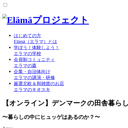
はじめての方
Elämä（エラマ）とは
学ぼう！体験しよう！
エラマの学校
会員制コミュニティ
エラマの森
企業・自治体向け
エラマの講演・研修
厳選北欧＆和雑貨のお店
エラマのキオスキ
【オンライン】デンマークの田舎暮ら
〜暮らしの中にヒュッゲはあるのか？〜