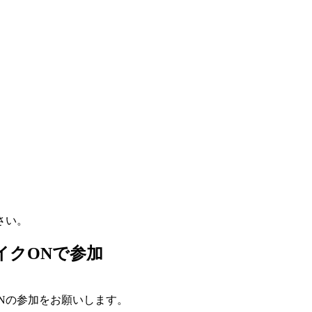
。
さい。
イクONで参加
。
Nの参加をお願いします。