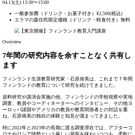
04.13
(土)
13:30
〜
15:00
一般参加費（ドリンク・お菓子付き）
¥
2,500
(税込)
エラマの森住民限定価格（ドリンク・軽食付き）
無料
Overview
7年間の研究内容を余すことなく共有し
ます
フィンランド生涯教育研究家・石原侑美は、これまで７年間
フィンランドの教育について研究を続けてきました。
資料研究や講演会実施の他、フィンランドの学校視察や実地
調査、教員やコーディネーターへのインタビュー、その他ヨ
ーロッパ諸国やアメリカの教員や教育関係者との対話を重
ね、石原侑美の独自の体験と知見が溜まってきました。
特に2022年と2023年の長期に渡る調査滞在では、アフターコ
ロナやロシア情勢という厳しい局面を味わいつつも、柔軟に