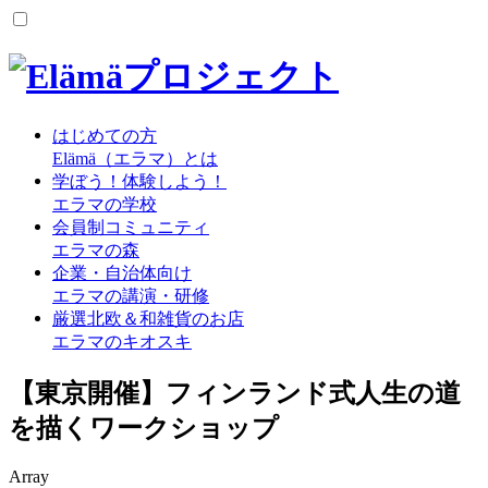
はじめての方
Elämä（エラマ）とは
学ぼう！体験しよう！
エラマの学校
会員制コミュニティ
エラマの森
企業・自治体向け
エラマの講演・研修
厳選北欧＆和雑貨のお店
エラマのキオスキ
【東京開催】フィンランド式人生の道
を描くワークショップ
Array