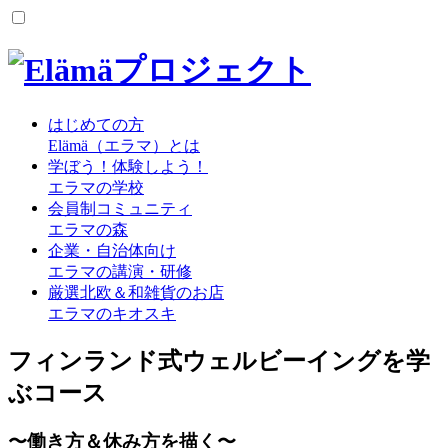
はじめての方
Elämä（エラマ）とは
学ぼう！体験しよう！
エラマの学校
会員制コミュニティ
エラマの森
企業・自治体向け
エラマの講演・研修
厳選北欧＆和雑貨のお店
エラマのキオスキ
フィンランド式ウェルビーイングを学
ぶコース
〜働き方＆休み方を描く〜