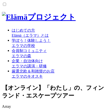
はじめての方
Elämä（エラマ）とは
学ぼう！体験しよう！
エラマの学校
会員制コミュニティ
エラマの森
企業・自治体向け
エラマの講演・研修
厳選北欧＆和雑貨のお店
エラマのキオスキ
【オンライン】「わたし」の、フィン
ランド・エスケープツアー
Array