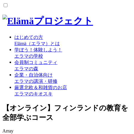
はじめての方
Elämä（エラマ）とは
学ぼう！体験しよう！
エラマの学校
会員制コミュニティ
エラマの森
企業・自治体向け
エラマの講演・研修
厳選北欧＆和雑貨のお店
エラマのキオスキ
【オンライン】フィンランドの教育を
全部学ぶコース
Array