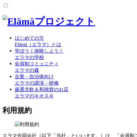
はじめての方
Elämä（エラマ）とは
学ぼう！体験しよう！
エラマの学校
会員制コミュニティ
エラマの森
企業・自治体向け
エラマの講演・研修
厳選北欧＆和雑貨のお店
エラマのキオスキ
利用規約
エラマ合同会社（以下「当社」といいます。）は、「会員制