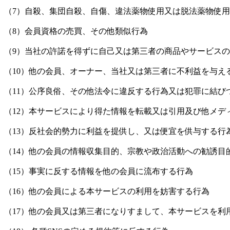
（7）自殺、集団自殺、自傷、違法薬物使用又は脱法薬物使
（8）会員資格の売買、その他類似行為
（9）当社の許諾を得ずに自己又は第三者の商品やサービス
（10）他の会員、オーナー、当社又は第三者に不利益を与え
（11）公序良俗、その他法令に違反する行為又は犯罪に結び
（12）本サービスにより得た情報を転載又は引用及び他メデ
（13）反社会的勢力に利益を提供し、又は便宜を供与する行
（14）他の会員の情報収集目的、宗教や政治活動への勧誘目
（15）事実に反する情報を他の会員に流布する行為
（16）他の会員による本サービスの利用を妨害する行為
（17）他の会員又は第三者になりすまして、本サービスを利