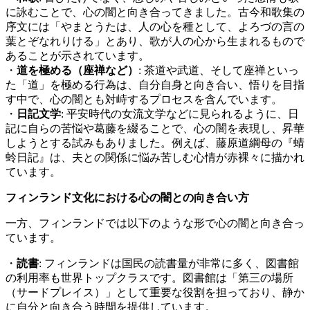
に詠むことで、心の闇と向き合ってきました。古今和歌集の
序文には「やまとうたは、人の心を種として、よろづの言の
葉とぞなれりける」とあり、歌が人の心から生まれるもので
あることが示されています。
・
道を極める（座禅など）
: 茶道や武道、そして座禅といっ
た「道」を極める行為は、自分自身と向き合い、悟りを目指
す中で、心の闇とも対峙するプロセスを含んでいます。
・
日記文学
: 平安時代の女流文学などに見られるように、日
記に自らの苦悩や葛藤を綴ることで、心の闇を表現し、昇華
しようとする試みもありました。例えば、藤原道綱母の『蜻
蛉日記』は、夫との関係に悩み苦しむ心情が赤裸々に描かれ
ています。
フィンランド文化における心の闇との向き合い方
一方、フィンランドでは以下のような形で心の闇と向き合っ
ています。
・
読書
: フィンランドは国民の読書量が非常に多く、図書館
の利用率も世界トップクラスです。図書館は「第三の場所
（サードプレイス）」として重要な役割を担っており、静か
に自分と向き合う時間を提供しています。