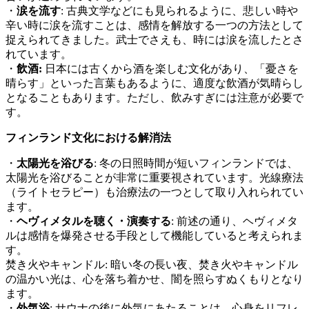
・
涙を流す
: 古典文学などにも見られるように、悲しい時や
辛い時に涙を流すことは、感情を解放する一つの方法として
捉えられてきました。武士でさえも、時には涙を流したとさ
れています。
・
飲酒:
日本には古くから酒を楽しむ文化があり、「憂さを
晴らす」といった言葉もあるように、適度な飲酒が気晴らし
となることもあります。ただし、飲みすぎには注意が必要で
す。
フィンランド文化における解消法
・
太陽光を浴びる
: 冬の日照時間が短いフィンランドでは、
太陽光を浴びることが非常に重要視されています。光線療法
（ライトセラピー）も治療法の一つとして取り入れられてい
ます。
・
ヘヴィメタルを聴く・演奏する
: 前述の通り、ヘヴィメタ
ルは感情を爆発させる手段として機能していると考えられま
す。
焚き火やキャンドル: 暗い冬の長い夜、焚き火やキャンドル
の温かい光は、心を落ち着かせ、闇を照らすぬくもりとなり
ます。
・
外気浴
: サウナの後に外気にあたることは、心身をリフレ