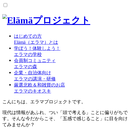
はじめての方
Elämä（エラマ）とは
学ぼう！体験しよう！
エラマの学校
会員制コミュニティ
エラマの森
企業・自治体向け
エラマの講演・研修
厳選北欧＆和雑貨のお店
エラマのキオスキ
こんにちは、エラマプロジェクトです。
現代は情報があふれ、つい「頭で考える」ことに偏りがちで
す。そんな今だからこそ、「五感で感じること」に目を向け
てみませんか？