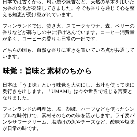
日本では古くから、匂い袋や練香など、天然の草木を用いた
お香の文化が発達してきました。今でも香りを通じて心を整
える知恵が受け継がれています。
フィンランドでは、焚き火、スモークサウナ、森、ベリーの
香りなどが暮らしの中に溶け込んでいます。コーヒー消費量
が多く、コーヒーの香りも日常の一部です。
どちらの国も、自然な香りに重きを置いている点が共通して
います。
味覚：旨味と素材のちから
日本は「うま味」という味覚を大切にし、出汁を使って味に
奥行きを出します。「UMAMI」は今や世界で通じる言葉と
なりました。
フィンランドの料理は、塩、胡椒、ハーブなどを使ったシン
プルな味付けで、素材そのものの味を活かします。ライ麦パ
ンやサワークリーム、塩漬けの魚やチーズなど、酸味や塩味
が日常の味です。