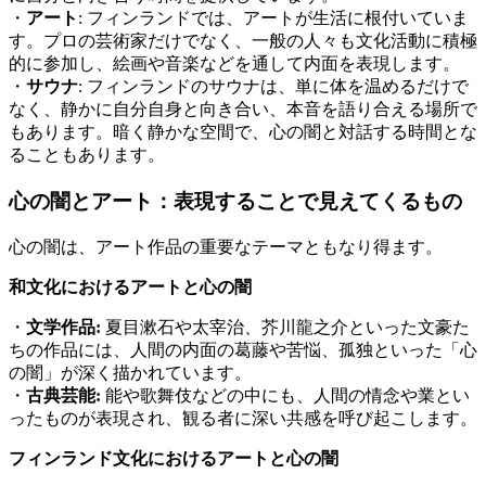
・
アート
: フィンランドでは、アートが生活に根付いていま
す。プロの芸術家だけでなく、一般の人々も文化活動に積極
的に参加し、絵画や音楽などを通して内面を表現します。
・
サウナ
: フィンランドのサウナは、単に体を温めるだけで
なく、静かに自分自身と向き合い、本音を語り合える場所で
もあります。暗く静かな空間で、心の闇と対話する時間とな
ることもあります。
心の闇とアート：表現することで見えてくるもの
心の闇は、アート作品の重要なテーマともなり得ます。
和文化におけるアートと心の闇
・
文学作品:
夏目漱石や太宰治、芥川龍之介といった文豪た
ちの作品には、人間の内面の葛藤や苦悩、孤独といった「心
の闇」が深く描かれています。
・
古典芸能:
能や歌舞伎などの中にも、人間の情念や業とい
ったものが表現され、観る者に深い共感を呼び起こします。
フィンランド文化におけるアートと心の闇