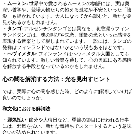
・
ムーミン:
世界中で愛されるムーミンの物語には、実は奥
深い哲学や、登場人物たちの抱える孤独や不安といった「陰
影」も描かれています。大人になってから読むと、新たな発
見があるかもしれません。
・
タンゴ
: アルゼンチンタンゴとは異なる、哀愁漂うフィン
ランドタンゴは、魂の叫びや失恋、望郷の念といった感情を
表現する音楽として親しまれています。一説には、タンゴの
発祥はフィンランドではないかという説もあるほどです。
・
ヘヴィメタル
: フィンランドはヘヴィメタル大国としても
知られています。激しい音楽を通して、心の奥底にある感情
を解放する手段となっているのかもしれません。
心の闇を解消する方法：光を見出すヒント
では、実際に心の闇を感じた時、どのように解消していけば
良いのでしょうか。
和文化における解消法
・
邪気払い
: 節分や大晦日など、季節の節目に行われる行事
には、邪気を払い、新たな気持ちでスタートするという意味
合いが込められています。