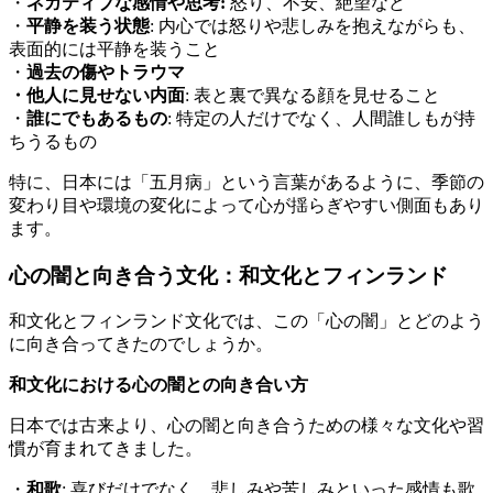
・
ネガティブな感情や思考:
怒り、不安、絶望など
・
平静を装う状態
: 内心では怒りや悲しみを抱えながらも、
表面的には平静を装うこと
・
過去の傷やトラウマ
・他人に見せない内面
: 表と裏で異なる顔を見せること
・
誰にでもあるもの
: 特定の人だけでなく、人間誰しもが持
ちうるもの
特に、日本には「五月病」という言葉があるように、季節の
変わり目や環境の変化によって心が揺らぎやすい側面もあり
ます。
心の闇と向き合う文化：和文化とフィンランド
和文化とフィンランド文化では、この「心の闇」とどのよう
に向き合ってきたのでしょうか。
和文化における心の闇との向き合い方
日本では古来より、心の闇と向き合うための様々な文化や習
慣が育まれてきました。
・
和歌
: 喜びだけでなく、悲しみや苦しみといった感情も歌