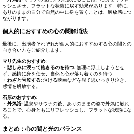
ッシュさせ、フラットな状態に戻す効果があります。特に、
ありのままの自分で自然の中に身を置くことは、解放感につ
ながります。
個人的におすすめの心の闇解消法
最後に、出演者それぞれが個人的におすすめする心の闇との
向き合い方をご紹介します。
マリ先生のおすすめ
:
・
悲しみに浸って飽きるのを待つ
: 無理に浮上しようとせ
ず、感情に身を任せ、自然と心が落ち着くのを待つ。
・
わざと号泣する
: 泣ける映画などを観て思いっきり泣き、
感情を解放する。
石原のおすすめ
:
・
外気浴
: 温泉やサウナの後、ありのままの姿で外気に触れ
ることで、心身ともにリフレッシュし、フラットな状態にな
る。
まとめ：心の闇と光のバランス