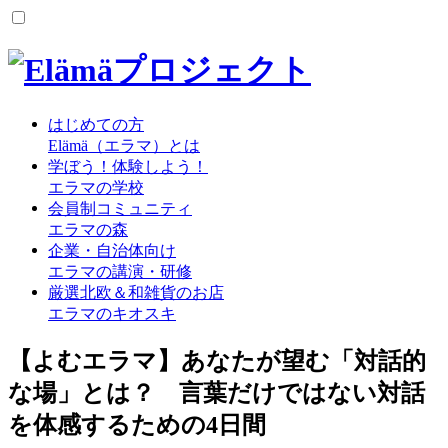
はじめての方
Elämä（エラマ）とは
学ぼう！体験しよう！
エラマの学校
会員制コミュニティ
エラマの森
企業・自治体向け
エラマの講演・研修
厳選北欧＆和雑貨のお店
エラマのキオスキ
【よむエラマ】あなたが望む「対話的
な場」とは？ 言葉だけではない対話
を体感するための4日間