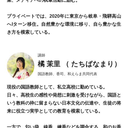
業、メディアへの執筆活動に励む。
プライベートでは、2020年に東京から岐阜・飛騨高山
へIターン移住。自然豊かな環境に移り、自ら豊かな生
き方を模索している。
講師
橘 茉里 （ たちばなまり）
国語教師、香司、和えらま共同代表
現役の国語教師として、私立高校に勤めている。
日々、高校生の感性や発想に刺激を受けながら、国語と
いう教科の枠に留まらない日本文化の伝達や、生徒の将
来に役立つ実学としての教育を模索している。
一方で、匂い袋、線香、練香などを調合する、和のお香