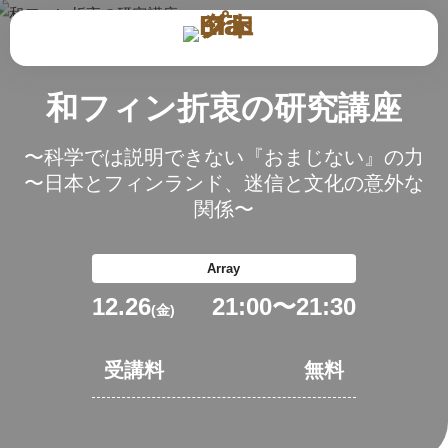
和フィン折衷の研究講座
〜科学では説明できない『おまじない』の力
〜日本とフィンランド、迷信と文化の意外な
関係〜
Array
12.26
21:00
〜
21:30
(金)
受講料
無料