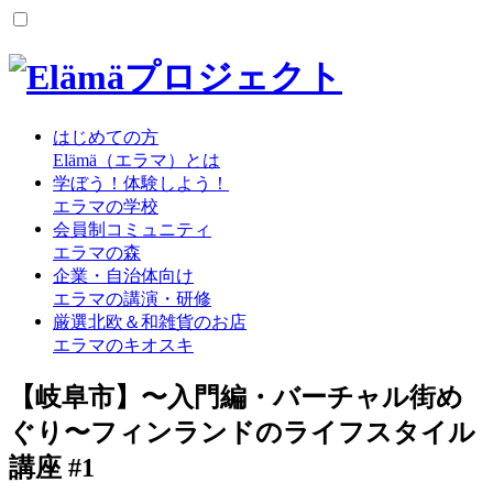
はじめての方
Elämä（エラマ）とは
学ぼう！体験しよう！
エラマの学校
会員制コミュニティ
エラマの森
企業・自治体向け
エラマの講演・研修
厳選北欧＆和雑貨のお店
エラマのキオスキ
【岐阜市】〜入門編・バーチャル街め
ぐり〜フィンランドのライフスタイル
講座 #1