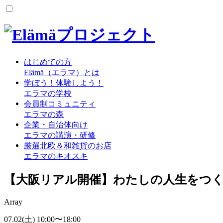
はじめての方
Elämä（エラマ）とは
学ぼう！体験しよう！
エラマの学校
会員制コミュニティ
エラマの森
企業・自治体向け
エラマの講演・研修
厳選北欧＆和雑貨のお店
エラマのキオスキ
【大阪リアル開催】わたしの人生をつ
Array
07.02
(土)
10:00
〜
18:00