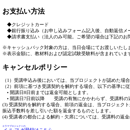
お支払い方法
◆クレジットカード
◆銀行振り込み（お申し込みフォーム記入後、自動返信メー
◆請求書支払い（法人のみ可能。ご希望の場合は下記のお
※キャッシュバック対象の方は、当日会場にてお渡しいたし
※表示金額に、教材料および認定試験受験料が含まれていま
キャンセルポリシー
（1）受講申込み後においては、当プロジェクトが認めた場
（2）前項に基づき受講契約を解約する場合、以下の基準に
• 開講日8日前までは返金可能とします。
• 開講日7日前以降 受講の有無にかかわらず、受講料の
(3) 受講契約を解約する場合、前項の返金は、当プロジェ
振込手数料を差し引いた額を返金するものとします。
(4) 受講者の都合による解約・欠席については、受講料の返
エラマプロジェクトの
メルマガ
登録はこちら