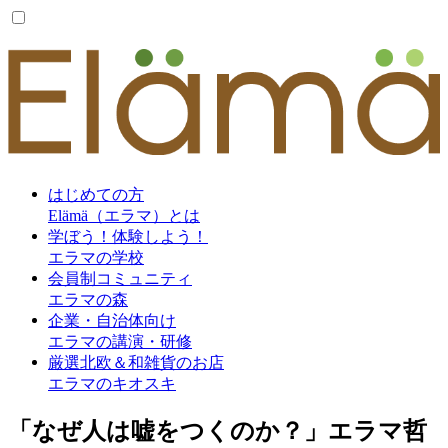
はじめての方
Elämä（エラマ）とは
学ぼう！体験しよう！
エラマの学校
会員制コミュニティ
エラマの森
企業・自治体向け
エラマの講演・研修
厳選北欧＆和雑貨のお店
エラマのキオスキ
「なぜ人は嘘をつくのか？」エラマ哲