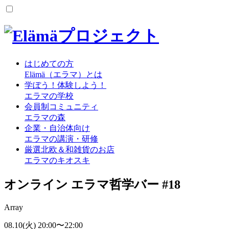
はじめての方
Elämä（エラマ）とは
学ぼう！体験しよう！
エラマの学校
会員制コミュニティ
エラマの森
企業・自治体向け
エラマの講演・研修
厳選北欧＆和雑貨のお店
エラマのキオスキ
オンライン エラマ哲学バー #18
Array
08.10
(火)
20:00
〜
22:00