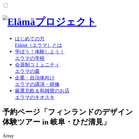
はじめての方
Elämä（エラマ）とは
学ぼう！体験しよう！
エラマの学校
会員制コミュニティ
エラマの森
企業・自治体向け
エラマの講演・研修
厳選北欧＆和雑貨のお店
エラマのキオスキ
予約ページ「フィンランドのデザイン
体験ツアー in 岐阜・ひだ清見」
Array