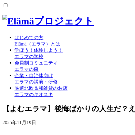
はじめての方
Elämä（エラマ）とは
学ぼう！体験しよう！
エラマの学校
会員制コミュニティ
エラマの森
企業・自治体向け
エラマの講演・研修
厳選北欧＆和雑貨のお店
エラマのキオスキ
【よむエラマ】後悔ばかりの人生だ？
2025年11月19日