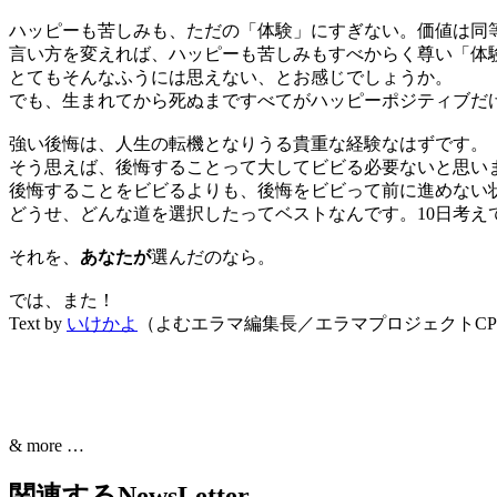
ハッピーも苦しみも、ただの「体験」にすぎない。価値は同
言い方を変えれば、ハッピーも苦しみもすべからく尊い「体
とてもそんなふうには思えない、とお感じでしょうか。
でも、生まれてから死ぬまですべてがハッピーポジティブだ
強い後悔は、人生の転機となりうる貴重な経験なはずです。
そう思えば、後悔することって大してビビる必要ないと思い
後悔することをビビるよりも、後悔をビビって前に進めない
どうせ、どんな道を選択したってベストなんです。10日考え
それを、
あなたが
選んだのなら。
では、また！
Text by
いけかよ
（よむエラマ編集長／エラマプロジェクトCP
& more …
関連するNewsLetter