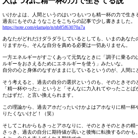
人はつねに精一杯の力で生きてる説
いけかよは、人間というのはいつもいつも精一杯の力で生き
過去にもそのようなことをこちらの記事で少し書きました。
https://note.com/elamajp/n/nb85f63070a7a
あなたがどれだけダラダラしているとしても、いまのあなた
りますから。そんな自分を責める必要は一切ありません。
一方エネルギーがすごくあって元気なときに「調子に乗るの
ルギーをおさえるためにエネルギーを使う」みたいな。
自分の心と身体のなすがままにしているというのが、人間に
そう考えると、過去の自分の選択というのも、そのときその
「精一杯やった」というと「そんなに力入れてやったことば
たはずだ、と言い換えられます。
この理論から、過去アホだったいけかよはアホなりに精一杯
りたくないけど！（笑）
そしてこれからもきっとアホなりに、そのときそのときの精
さっき、過去の自分に期待値が高いと後悔に転換するのかも