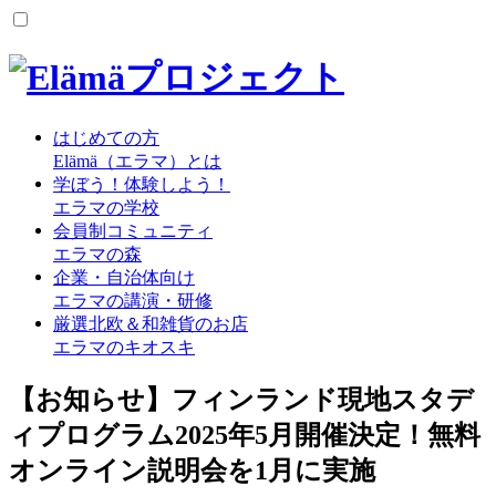
はじめての方
Elämä（エラマ）とは
学ぼう！体験しよう！
エラマの学校
会員制コミュニティ
エラマの森
企業・自治体向け
エラマの講演・研修
厳選北欧＆和雑貨のお店
エラマのキオスキ
【お知らせ】フィンランド現地スタデ
ィプログラム2025年5月開催決定！無料
オンライン説明会を1月に実施